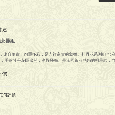
描述
花茶器組
，雍容華貴，絢麗多彩，是吉祥富貴的象徵。
牡丹花系列
組合: 
)
，
手繪牡丹花團盛開
，彩蝶飛舞。
是沁園茶莊熱銷的明星款，
評價
任何評價