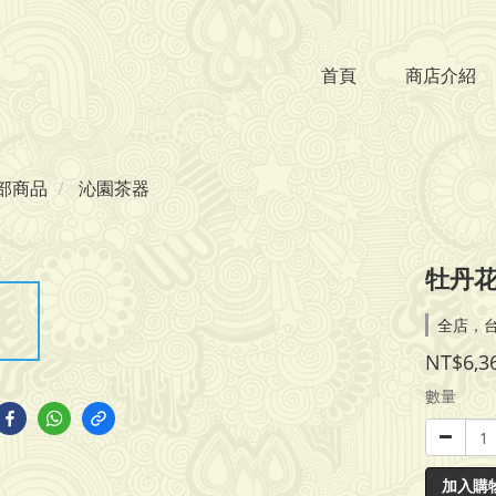
首頁
商店介紹
部商品
沁園茶器
牡丹花
全店，
NT$6,3
數量
加入購