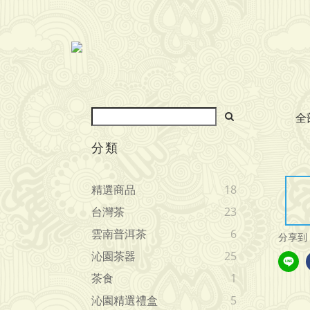
全
分類
精選商品
18
台灣茶
23
雲南普洱茶
6
分享到
沁園茶器
25
茶食
1
沁園精選禮盒
5