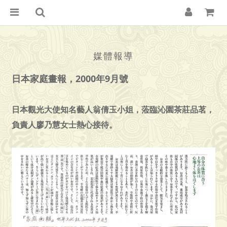
媒體報導
日本家庭畫報，2000年9月號
日本觀光大使知名藝人翁倩玉小姐，蒞臨沁園茶莊品茗，
負責人廖乃慧女士熱心接待。