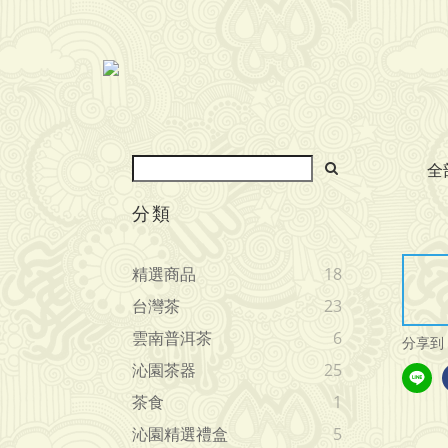
全
分類
精選商品
18
台灣茶
23
雲南普洱茶
6
分享到
沁園茶器
25
茶食
1
沁園精選禮盒
5