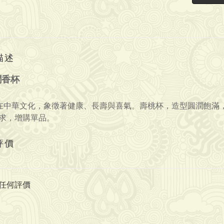
描述
聞香杯
]在中華文化，象徵著健康、長壽與喜氣
。壽桃
杯，造型圓潤飽滿
求，增購單品。
評價
任何評價