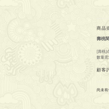
商品
壽桃
[壽桃
數量需
顧客
尚未有