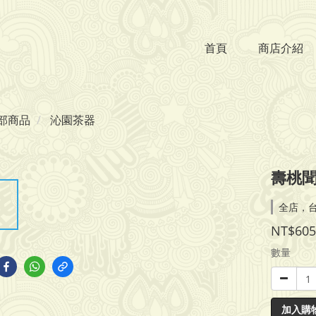
首頁
商店介紹
部商品
沁園茶器
壽桃
全店，
NT$605
數量
加入購