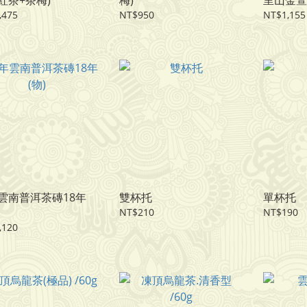
紅茶+茶梅)
梅)
里山金萱
,475
NT$950
NT$1,155
雲南普洱茶磚18年
雙杯托
單杯托
NT$210
NT$190
,120