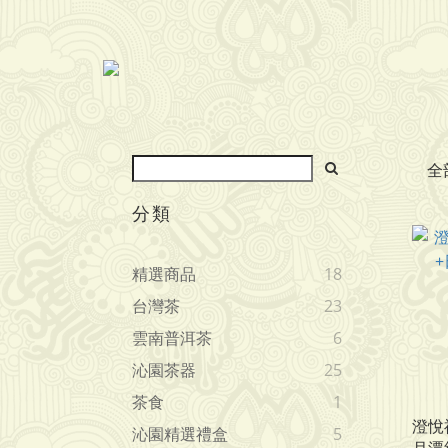
全
分類
精選商品
18
台灣茶
23
雲南普洱茶
6
沁園茶器
25
茶食
1
澄悅
沁園精選禮盒
5